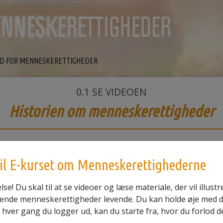
ND FOR MENNESKERETTIGHEDER
0.1
SE VIDEOEN
Historien om menneskerettigheder
l E-kurset om Menneskerettighederne
lse! Du skal til at se videoer og læse materiale, der vil illust
ende menneskerettigheder levende. Du kan holde øje med 
hver gang du logger ud, kan du starte fra, hvor du forlod d