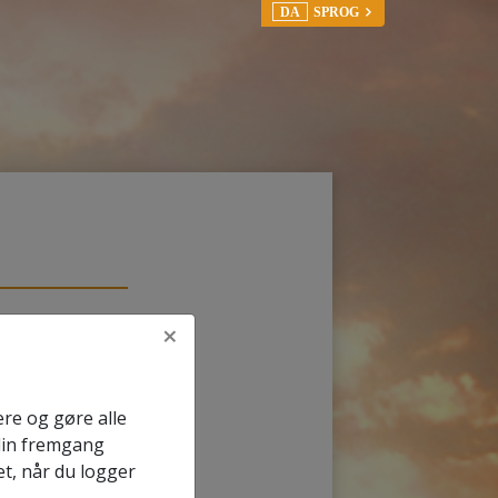
DA
SPROG
×
rere og gøre alle
din fremgang
et, når du logger