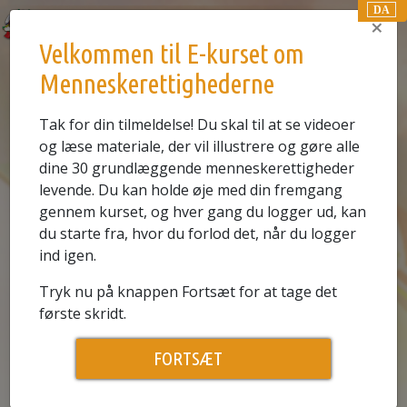
DA
×
Velkommen til E-kurset om
E-KURSUS
Menneskerettighederne
0.1
SE VIDEOEN
Tak for din tilmeldelse! Du skal til at se videoer
og læse materiale, der vil illustrere og gøre alle
Historien om menneskerettigheder
dine 30 grundlæggende menneskerettigheder
levende. Du kan holde øje med din fremgang
gennem kurset, og hver gang du logger ud, kan
du starte fra, hvor du forlod det, når du logger
ind igen.
Tryk nu på knappen Fortsæt for at tage det
første skridt.
Play
FORTSÆT
Video