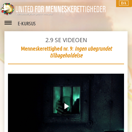
DA
E-KURSUS
2.9
SE VIDEOEN
Menneskerettighed nr. 9:
Ingen ubegrundet
tilbageholdelse
Play