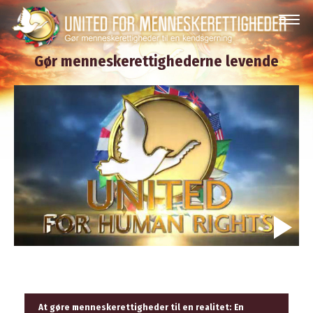
Gør menneskerettighederne levende
At gøre menneskerettigheder til en realitet: En