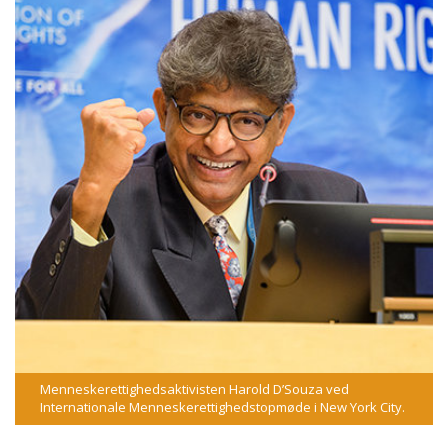
Menneskerettighedsaktivisten Harold D’Souza ved
Internationale Menneskerettighedstopmøde i New York City.