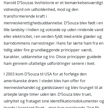
Harold D’Souzas livshistorie er et bemærkelsesværdigt
vidnesbyrd om udholdenhed, mod og den
transformerende kraft i
menneskerettighedsuddannelse. D’Souza blev født i en
lille landsby i Indien og voksede op uden rindende vand
eller elektricitet, i en verden fyldt med enkle glæder og
barndommens narrestreger. Hans far lærte ham fra en
tidlig alder fire grundlæggende principper: værdi,
karakter, uddannelse og tro. Disse principper guidede
ham gennem ufattelige udfordringer senere i livet.
I 2003 kom D’Souza til USA for at forfølge den
amerikanske drøm. I stedet blev han offer for
menneskehandel og gældsslaveri og blev tvunget til at
arbejde lange timer uden løn. D’Souza blev truet,
udnyttet og frataget sine identifikationsdokumenter og
levede i konstant frygt – men han overlevede. “Jeg fik