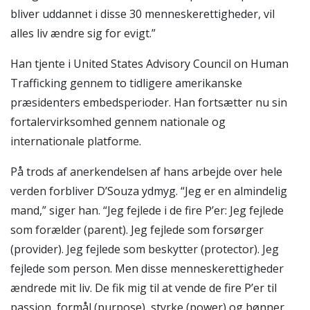
bliver uddannet i disse 30 menneskerettigheder, vil
alles liv ændre sig for evigt.”
Han tjente i United States Advisory Council on Human
Trafficking gennem to tidligere amerikanske
præsidenters embedsperioder. Han fortsætter nu sin
fortalervirksomhed gennem nationale og
internationale platforme.
På trods af anerkendelsen af hans arbejde over hele
verden forbliver D’Souza ydmyg. “Jeg er en almindelig
mand,” siger han. “Jeg fejlede i de fire P’er: Jeg fejlede
som forælder (parent). Jeg fejlede som forsørger
(provider). Jeg fejlede som beskytter (protector). Jeg
fejlede som person. Men disse menneskerettigheder
ændrede mit liv. De fik mig til at vende de fire P’er til
passion, formål (purpose), styrke (power) og bønner