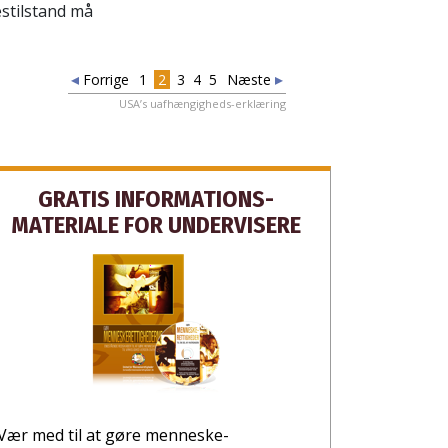
estilstand må
Forrige
1
2
3
4
5
Næste
USA’s uafhængigheds-erklæring
GRATIS INFORMATIONS­
MATERIALE FOR UNDERVISERE
Vær med til at gøre menneske­