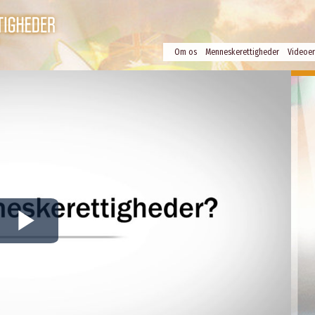
Om os
Menneskerettigheder
Videoer
Play
Video