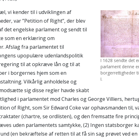
, vi kender til i udviklingen af
er, var ”Petition of Right”, der blev
af det engelske parlament og sendt til
ste som en erklæring om
. Afslag fra parlamentet til
kongens upopulære udenlandspolitik
I 1628 sendte det 
egering til at opkræve lån og til at
parlament denne er
per i borgernes hjem som en
borgerrettigheder t
I.
taltning. Vilkårlig anholdelse og
 modsætte sig disse regler havde skabt
tlighed i parlamentet mod Charles og George Villiers, hertu
tion of Right, som Sir Edward Coke var ophavsmanden til, v
 traktater (chartre, se ordlisten), og den fremsatte fire princi
æves uden parlamentets samtykke, (2) Ingen statsborger ka
und (en bekræftelse af retten til at få sin sag prøvet ved en 