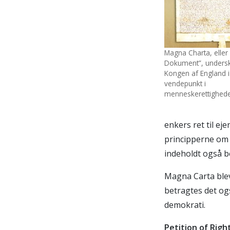
Magna Charta, eller
Dokument”, undersk
Kongen af England i
vendepunkt i
menneskerettighede
enkers ret til ej
principperne om 
indeholdt også 
Magna Carta blev
betragtes det og
demokrati.
Petition of Righ