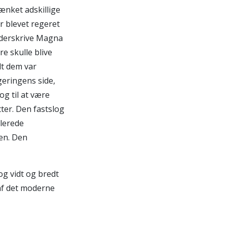
ænket adskillige
r blevet regeret
underskrive Magna
re skulle blive
t dem var
egeringens side,
og til at være
tter. Den fastslog
blerede
en. Den
og vidt og bredt
 af det moderne