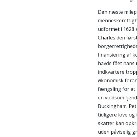
Den næste milepæl
menneskerettighed
udformet i 1628 
Charles den før
borgerrettigheder
finansiering af 
havde fået hans r
indkvartere trop
økonomisk forans
fængsling for at
en voldsom fjend
Buckingham. Peti
tidligere love og
skatter kan opkr
uden påviselig gr