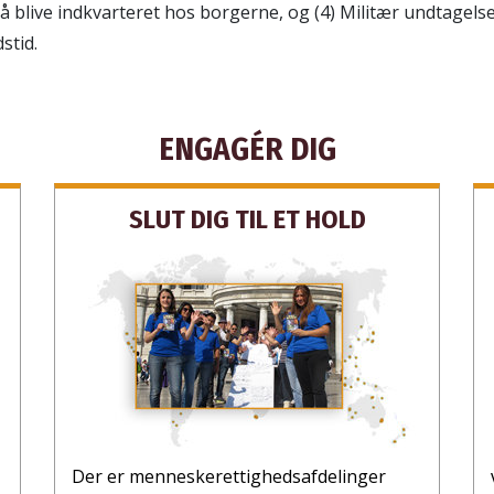
å blive indkvarteret hos borgerne, og (4) Militær undtagels
stid.
ENGAGÉR DIG
SLUT DIG TIL ET HOLD
Der er menneske­rettigheds­afdelinger