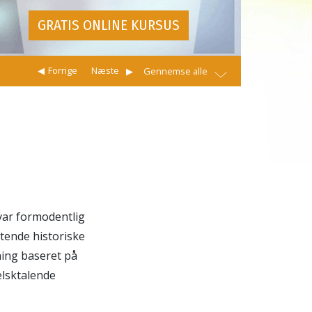
GRATIS ONLINE KURSUS
Forrige
Næste
Gennemse alle
var formodentlig
ttende historiske
vning baseret på
elsktalende