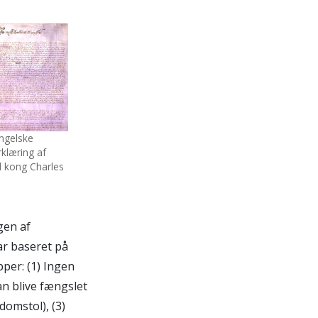
engelske
klæring af
il kong Charles
gen af
ar baseret på
pper: (1) Ingen
n blive fængslet
domstol), (3)