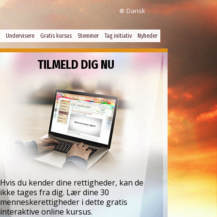
Dansk
Undervisere
Gratis kursus
Stemmer
Tag initiativ
Nyheder
TILMELD DIG NU
Hvis du kender dine rettigheder, kan de
ikke tages fra dig. Lær dine 30
menneskerettigheder i dette gratis
interaktive online kursus.