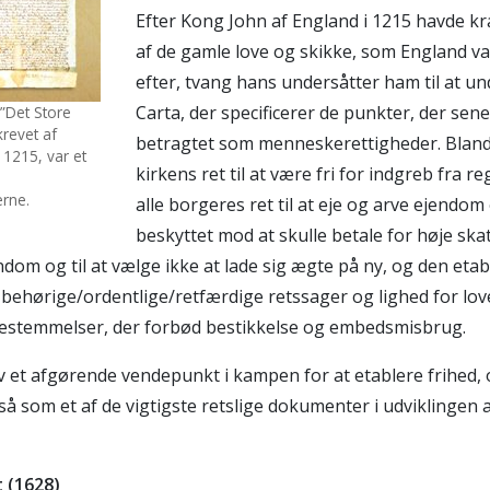
Efter Kong John af England i 1215 havde kr
af de gamle love og skikke, som England va
efter, tvang hans undersåtter ham til at 
Carta, der specificerer de punkter, der sene
 ”Det Store
revet af
betragtet som menneskerettigheder. Bland
 1215, var et
kirkens ret til at være fri for indgreb fra r
rne.
alle borgeres ret til at eje og arve ejendom 
beskyttet mod at skulle betale for høje ska
endom og til at vælge ikke at lade sig ægte på ny, og den eta
behørige/ordentlige/retfærdige retssager og lighed for lov
bestemmelser, der forbød bestikkelse og embedsmisbrug.
 et afgørende vendepunkt i kampen for at etablere frihed, 
så som et af de vigtigste retslige dokumenter i udviklingen
t (1628)