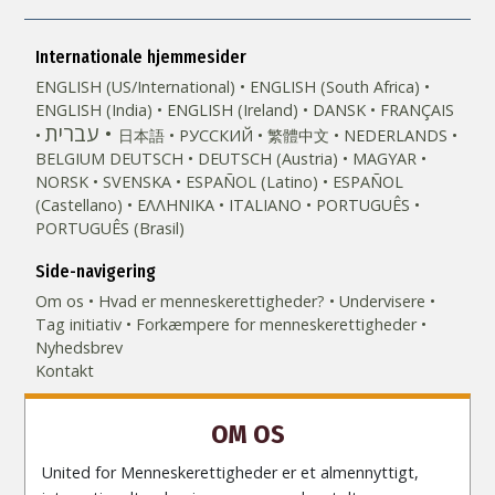
Internationale hjemmesider
ENGLISH (US/International)
ENGLISH (South Africa)
ENGLISH (India)
ENGLISH (Ireland)
DANSK
FRANÇAIS
עברית
日本語
РУССКИЙ
繁體中文
NEDERLANDS
BELGIUM
DEUTSCH
DEUTSCH (Austria)
MAGYAR
NORSK
SVENSKA
ESPAÑOL (Latino)
ESPAÑOL
(Castellano)
ΕΛΛΗΝΙΚA
ITALIANO
PORTUGUÊS
PORTUGUÊS (Brasil)‎
Side-navigering
Om os
Hvad er menneskerettigheder?
Undervisere
Tag initiativ
Forkæmpere for menneskerettigheder
Nyhedsbrev
Kontakt
OM OS
United for Menneskerettigheder er et almennyttigt,