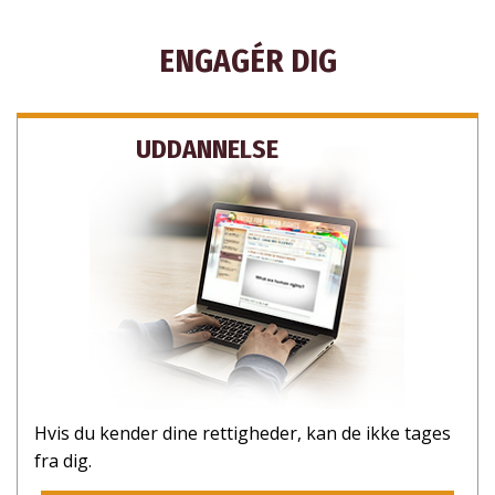
ENGAGÉR DIG
UDDANNELSE
TILMELD DIG FOR AT FÅ OPDATERINGER
OG MÅDER AT HJÆLPE PÅ
Hvis du kender dine rettigheder, kan de ikke tages
fra dig.