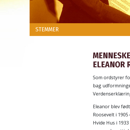
STEMMER
MENNESK
ELEANOR R
Som ordstyrer f
bag udformningen
Verdenserklærin
Eleanor blev fød
Roosevelt i 1905 
Hvide Hus i 1933