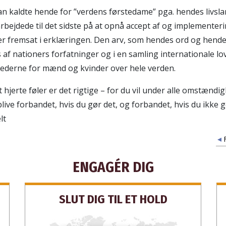
n kaldte hende for ”verdens førstedame” pga. hendes livs
TILMELD
rbejdede til det sidste på at opnå accept af og implementeri
 er fremsat i erklæringen. Den arv, som hendes ord og hend
s af nationers forfatninger og i en samling internationale l
N
hederne for mænd og kvinder over hele verden.
it hjerte føler er det rigtige – for du vil under alle omstændi
 blive forbandet, hvis du gør det, og forbandet, hvis du ikke g
lt
F
ENGAGÉR DIG
SLUT DIG TIL ET HOLD