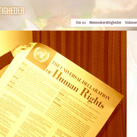
Om os
Menneskerettigheder
Videoer