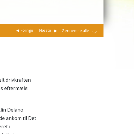
Forrige
Næste
Gennemse alle
t drivkraften
es eftermæle:
klin Delano
 de ankom til Det
ret i