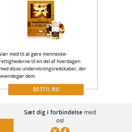
Vær med til at gøre menneske­
rettighederne til en del af hverdagen
med disse undervisningsredskaber, der
levendegør dem.
BESTIL NU
Sæt dig i forbindelse
med
os!