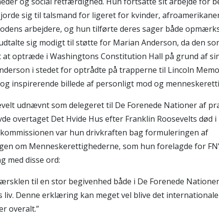
der og social retfærdighed. Hun fortsatte sit arbejde for 
gjorde sig til talsmand for ligeret for kvinder, afroamerikane
iodens arbejdere, og hun tilførte deres sager både opmær
udtalte sig modigt til støtte for Marian Anderson, da den so
 at optræde i Washingtons Constitution Hall på grund af sin
Anderson i stedet for optrådte på trapperne til Lincoln Memo
 og inspirerende billede af personligt mod og menneskerett
evelt udnævnt som delegeret til De Forenede Nationer af p
e overtaget Det Hvide Hus efter Franklin Roosevelts død i
kommissionen var hun drivkraften bag formuleringen af
gen om Menneskerettighederne, som hun forelagde for FN
g med disse ord:
 tærsklen til en stor begivenhed både i De Forenede Nationer
TILMELD DIG FOR AT FÅ OPDATERINGER OG
iv. Denne erklæring kan meget vel blive det internationa
MÅDER AT HJÆLPE PÅ
r overalt.”