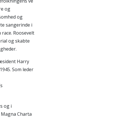
befolkningens ve
re og
ksomhed og
rte sangerinde i
 race. Roosevelt
rial og skabte
igheder.
ræsident Harry
 1945. Som leder
’s
s og i
le Magna Charta