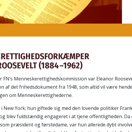
ERETTIGHEDSFORKÆMPER
OOSEVELT (1884 –1962)
or FN’s Menneskerettighedskommission var Eleanor Roosevel
 af det frihedsdokument fra 1948, som altid vil være hend
gen om Menneskerettighederne.
t i New York; hun giftede sig med den lovende politiker Fran
og blev fuldstændig engageret i at tjene offentligheden. Da
 som præsident og førstedame, var hun allerede dybt involve