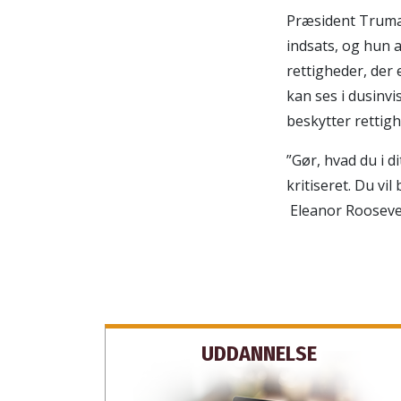
Præsident Truma
indsats, og hun a
rettigheder, der
kan ses i dusinvi
beskytter rettig
”Gør, hvad du i d
kritiseret. Du vil
Eleanor Rooseve
UDDANNELSE