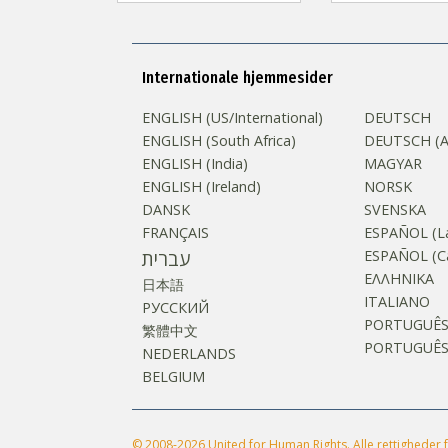
Internationale hjemmesider
ENGLISH (US/International)
DEUTSCH
ENGLISH (South Africa)
DEUTSCH (Au
ENGLISH (India)
MAGYAR
ENGLISH (Ireland)
NORSK
DANSK
SVENSKA
FRANÇAIS
ESPAÑOL (La
עברית
ESPAÑOL (Ca
ΕΛΛΗΝΙΚA
日本語
ITALIANO
РУССКИЙ
PORTUGUÊ
繁體中文
PORTUGUÊS (
NEDERLANDS
BELGIUM
© 2008-2026 United for Human Rights. Alle rettigheder 