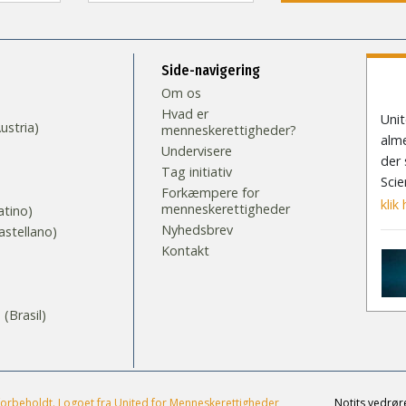
Side-navigering
Om os
Hvad er
Unit
stria)
menneskerettigheder?
alme
Undervisere
der 
Tag initiativ
Scie
Forkæmpere for
klik 
menneskerettigheder
tino)
Nyhedsbrev
stellano)
Kontakt
S
Brasil)‎
forbeholdt. Logoet fra United for Menneskerettigheder
Notits vedrør