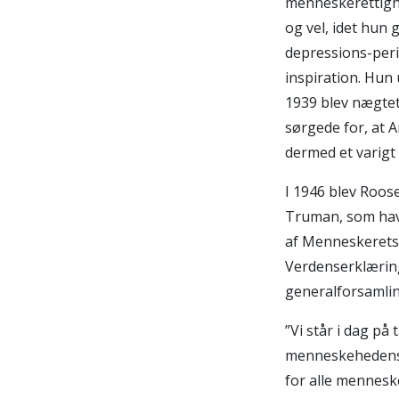
menneskerettighe
og vel, idet hun 
depressions-per
inspiration. Hun 
1939 blev nægtet
sørgede for, at 
dermed et varigt
I 1946 blev Roos
Truman, som havd
af Menneskerets
Verdenserklærin
generalforsamlin
”Vi står i dag på
menneskehedens l
for alle menneske