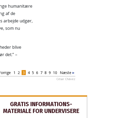
lange humanitære
 DIG
ng af de
es arbejde udgør,
ove, som nu
EJ TAK
gheder blive
ør det.” –
orrige
1
2
3
4
5
6
7
8
9
10
Næste
César Chávez
GRATIS INFORMATIONS­
MATERIALE FOR UNDERVISERE