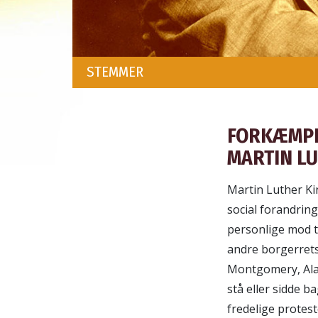
STEMMER
FORKÆMPE
MARTIN LUT
Martin Luther Kin
social forandring
personlige mod t
andre borgerretsa
Montgomery, Alab
stå eller sidde b
fredelige prote