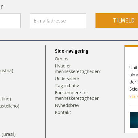
r
TILMELD
Side-navigering
Om os
Hvad er
Unit
stria)
menneskerettigheder?
alme
Undervisere
der 
Tag initiativ
Scie
Forkæmpere for
klik 
menneskerettigheder
tino)
Nyhedsbrev
stellano)
Kontakt
S
Brasil)‎