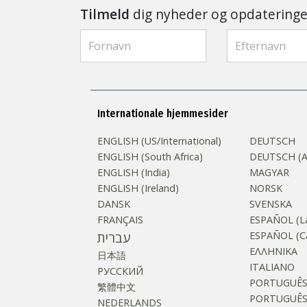
Tilmeld
dig nyheder og opdateringe
Internationale hjemmesider
ENGLISH (US/International)
DEUTSCH
ENGLISH (South Africa)
DEUTSCH (Au
ENGLISH (India)
MAGYAR
ENGLISH (Ireland)
NORSK
DANSK
SVENSKA
FRANÇAIS
ESPAÑOL (La
עברית
ESPAÑOL (Ca
ΕΛΛΗΝΙΚA
日本語
ITALIANO
РУССКИЙ
PORTUGUÊ
繁體中文
PORTUGUÊS (
NEDERLANDS