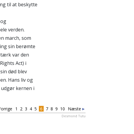
g til at beskytte
 og
hele verden.
en march, som
King sin berømte
stærk var den
ights Act) i
sin død blev
en. Hans liv og
m udgør kernen i
 DIG
orrige
1
2
3
4
5
6
7
8
9
10
Næste
Desmond Tutu
EJ TAK